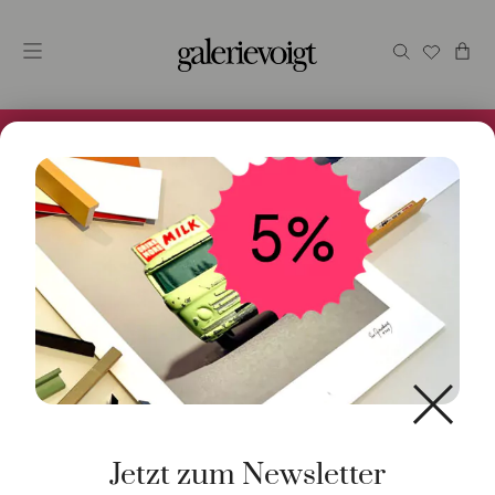
Alles im Online Store gibt es bei uns und ist sofort
Versandfertig! 5% Bei Newsletteranmeldung.
Start
/
Uhren
/
Automatik
/ 525 Ahoi Automatik 38mm
Jetzt zum Newsletter