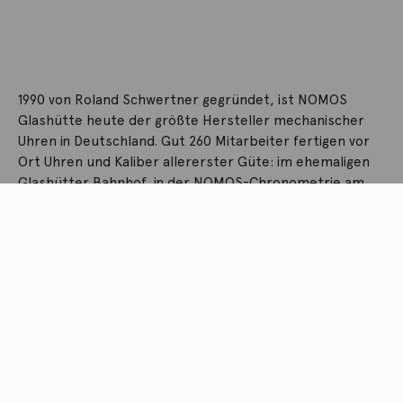
1990 von Roland Schwertner gegründet, ist NOMOS
Glashütte heute der größte Hersteller mechanischer
Uhren in Deutschland. Gut 260 Mitarbeiter fertigen vor
Ort Uhren und Kaliber allererster Güte: im ehemaligen
Glashütter Bahnhof, in der NOMOS-Chronometrie am
Erbenhang, in der Feinbearbeitung und der Fertigung in
Glashütte-Schlottwitz.