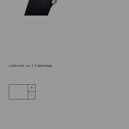
NOMOS Glashütte
525 Ahoi Automatik 38mm
3.920,00
€
Lieferzeit: ca. 2-3 Werktage
1 vorrätig
525 Ahoi
IN DEN WARENKORB
Automatik
38mm
Menge
Wunschliste
Zur Wunschliste hinzufügen