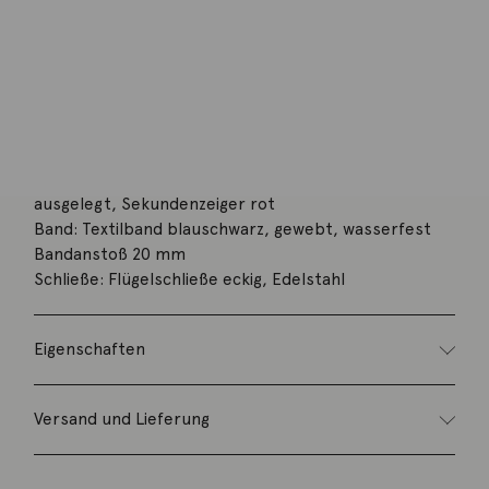
Aufzug: Automatik
Maße: Durchmesser 38,5 mm Höhe 9,9 mm
Anstoßaußenmaß 48,7 mm
Wasserdichtigkeit: 20 atm (eignet sich zum Tauchen)
Zifferblatt: galvanisiert, weiß versilbert,
Stundenindizes mit Superluminova weiß
Datumsfenster bei 3 Uhr
Zeiger: rhodiniert, mit Superluminova hellblau
ausgelegt, Sekundenzeiger rot
Band: Textilband blauschwarz, gewebt, wasserfest
Bandanstoß 20 mm
Schließe: Flügelschließe eckig, Edelstahl
Eigenschaften
Versand und Lieferung