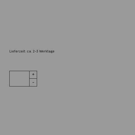
NOMOS Glashütte
1180 Metro Roségold neomatik
11.600,00
€
Lieferzeit: ca. 2-3 Werktage
1 vorrätig
1180 Metro
IN DEN WARENKORB
Roségold
neomatik
Menge
Wunschliste
Zur Wunschliste hinzufügen
Wie funktioniert die Wunschliste?