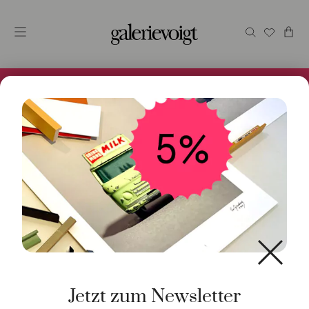
Alles im Online Store gibt es bei uns und ist sofort
Versandfertig! 5% Bei Newsletteranmeldung.
Start
/
Uhren
/
Automatik
/ 1180 Metro Roségold
neomatik
Jetzt zum Newsletter