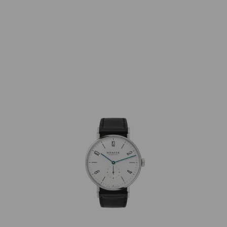
NOMOS Glashütte
165 Tangente 38 mm Handaufzug