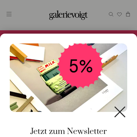
Alles im Online Store gibt es bei uns und ist sofort
Versandfertig! 5% Bei Newsletteranmeldung.
Start
/
Uhren
/
Handaufzug
/ 165 Tangente 38 mm
Handaufzug
Jetzt zum Newsletter