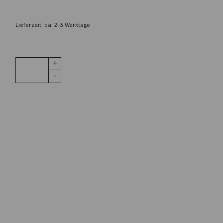
2.000,00
€
Lieferzeit: ca. 2-3 Werktage
1 vorrätig
165
IN DEN WARENKORB
Tangente 38
mm
Handaufzug
Menge
Wunschliste
Zur Wunschliste hinzufügen
Wie funktioniert die Wunschliste?
Artikelnummer:
U-165
Kategorie:
Handaufzug
Beschreibung