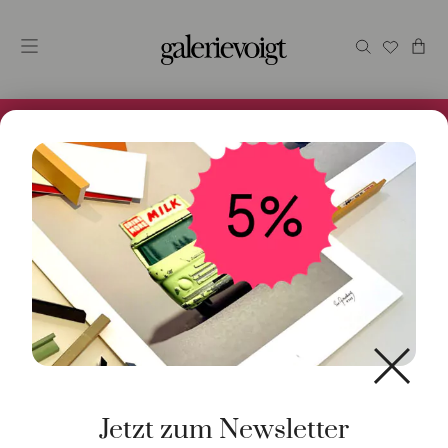
Alles im Online Store gibt es bei uns und ist sofort
Versandfertig! 5% Bei Newsletteranmeldung.
Start
/
Uhren
/
Handaufzug
/ 205 Ludwig Handaufzug 35
mm
Jetzt zum Newsletter