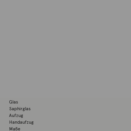
Werk
DUW 4001
Handaufzug
Werkhöhe
2,6 mm
Durchmesser
10 ½ Linien (23,3 mm)
Gangdauer
ca. 53 Stunden
Rubine
17
Gehäuse
Edelstahl, dreiteilig
Saphirglasboden
Glas
Saphirglas
Aufzug
Handaufzug
Maße