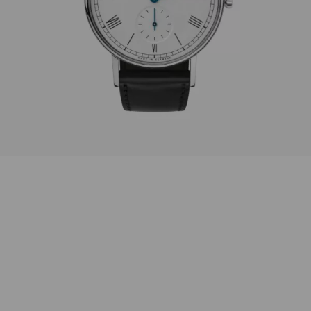
NOMOS Glashütte
205 Ludwig Handaufzug 35 mm