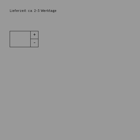
2.040,00
€
Lieferzeit: ca. 2-3 Werktage
1 vorrätig
205 Ludwig
IN DEN WARENKORB
Handaufzug
35 mm
Menge
Wunschliste
Zur Wunschliste hinzufügen
Wie funktioniert die Wunschliste?
Artikelnummer:
U-205
Kategorie:
Handaufzug
Beschreibung