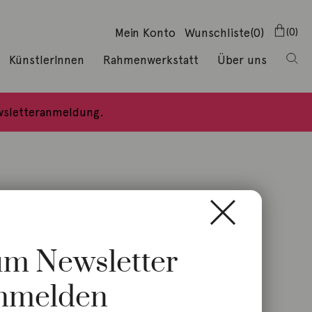
Mein Konto
Wunschliste
(0)
0
KünstlerInnen
Rahmenwerkstatt
Über uns
ewsletteranmeldung.
zum Newsletter
nmelden