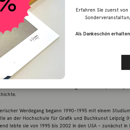
Kühn, Susanne
Erfahren Sie zuerst von
Sonderveranstaltun
Als Dankeschön erhalten
ühn (*1969 in Leipzig) ist eine international anerkannte d
d Grafik-Künstlerin, die für ihre farbintensiven, meist
tigen Werke bekannt ist. Ihr Stil vereint naturalistisch-e
ur und Naturdarstellungen mit fantasievollen Narrationen
visuellen Elementen und Anklängen an Comic, Videospie
hichte.
lerischer Werdegang begann 1990–1995 mit einem Studium
ille an der Hochschule für Grafik und Buchkunst Leipzig (
end lebte sie von 1995 bis 2002 in den USA – zunächst in