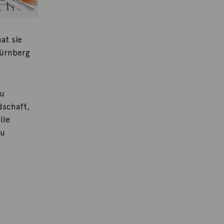
at sie
Nürnberg
zu
dschaft,
lle
zu