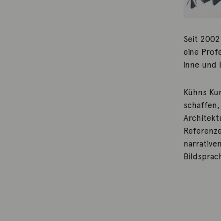
Seit 2002
eine Prof
inne und l
Kühns Kun
schaffen,
Architekt
Referenze
narrative
Bildsprac