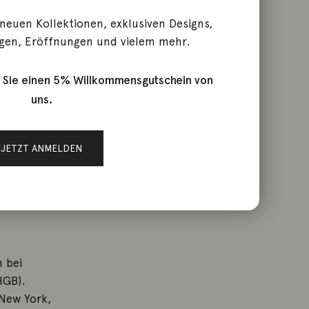
 neuen Kollektionen, exklusiven Designs,
gen, Eröffnungen und vielem mehr.
 Sie einen 5% Willkommensgutschein von
uns.
eutsche
JETZT ANMELDEN
xakte
,
l und
 bei
HGB).
 New York,