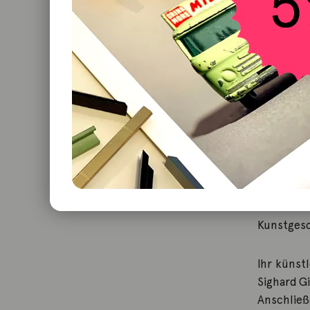
Susanne K
Malerin un
großforma
Architekt
modernen 
Kunstgesc
Ihr künst
Sighard G
Anschließ