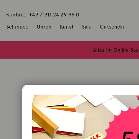
Kontakt
+49 / 911 24 29 99 0
Schmuck
Uhren
Kunst
Sale
Gutschein
Anhänger mit Diamanten
Geschenke / Artshop
Alle Küns
Baumgärtel, Thoma
Gill, James Francis
Alles im Online St