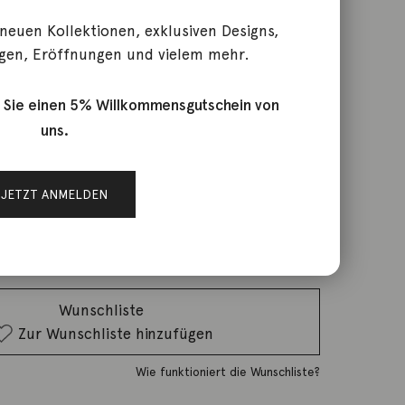
 neuen Kollektionen, exklusiven Designs,
gen, Eröffnungen und vielem mehr.
d
 Sie einen 5% Willkommensgutschein von
uns.
rktage
JETZT ANMELDEN
IN DEN WARENKORB
Wunschliste
Zur Wunschliste hinzufügen
Wie funktioniert die Wunschliste?