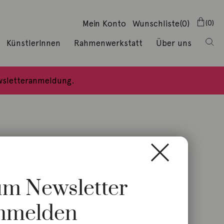
Mein Konto
Wunschliste
(0)
0
KünstlerInnen
Rahmenwerkstatt
Über uns
ewsletteranmeldung.
zum Newsletter
nmelden