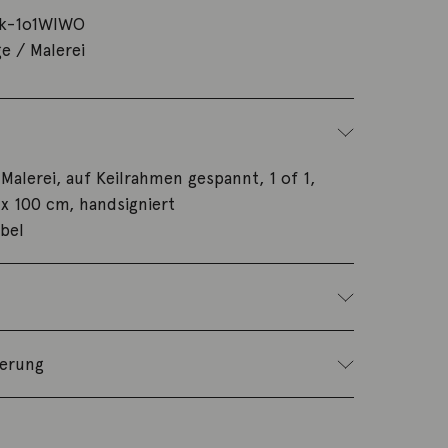
k-1o1WIWO
ge / Malerei
 Malerei, auf Keilrahmen gespannt, 1 of 1,
 x 100 cm, handsigniert
bel
ferung