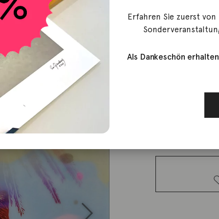
Erfahren Sie zuerst von
Döring, Jörg
Sonderveranstaltun
Wild worl
Als Dankeschön erhalten
3.200,00
€
Lieferzeit: ca. 2-3 We
1 vorrätig
Wild world
Menge