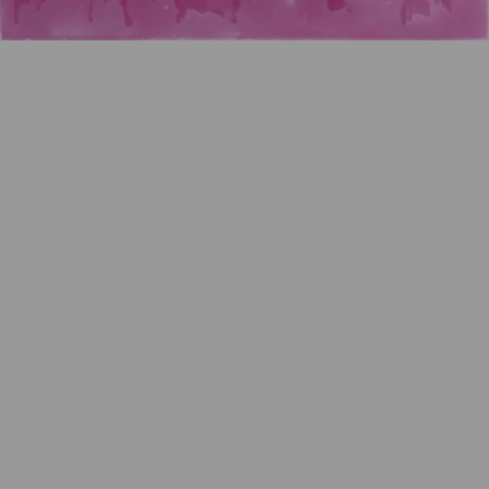
Artikelnummer:
k-DOKIPI40-45
Kategorie:
Collage / Malerei
Beschreibung
Collage, Epoxy/Malerei, auf Keilrahmen gespannt,
45/49, 40 x 40 cm, handsigniert und nummeriert
Farbgebung variabel
Eigenschaften
Versand und Lieferung