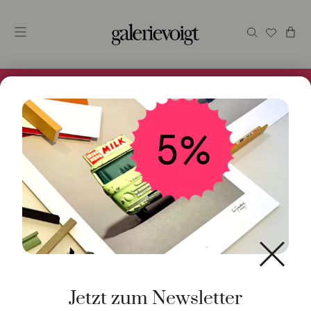
Alles im Online Store gibt es bei uns und ist sofort
Versandfertig! 5% Bei Newsletteranmeldung.
Start
/
Kunst
/
Collage / Malerei
/ Ok, pink…
Jetzt zum Newsletter