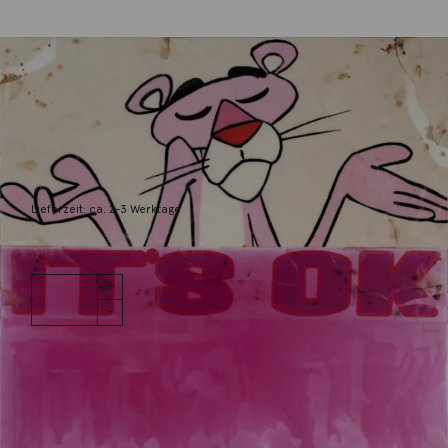
Döring, Jörg
Ok, pink…
420,00
€
Lieferzeit: ca. 2-3 Werktage
1 vorrätig
Ok, pink...
IN DEN WARENKORB
Menge
Wunschliste
Zur Wunschliste hinzufügen
Wie funktioniert die Wunschliste?