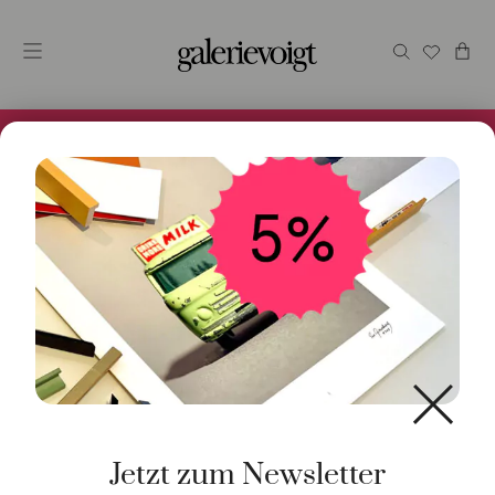
Alles im Online Store gibt es bei uns und ist sofort
Versandfertig! 5% Bei Newsletteranmeldung.
Start
/
Kunst
/
Fotoarbeit
/ Weg nach Nirgendwo
Jetzt zum Newsletter