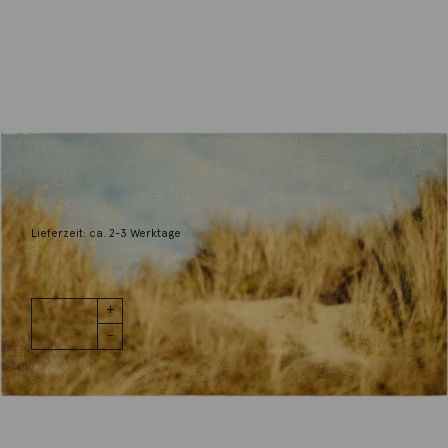
SPOXO
Weg nach Nirgendwo
240,00
€
Lieferzeit: ca. 2-3 Werktage
1 vorrätig
Weg nach
IN DEN WARENKORB
Nirgendwo
Menge
Wunschliste
Zur Wunschliste hinzufügen