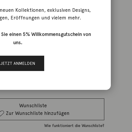
 neuen Kollektionen, exklusiven Designs,
gen, Eröffnungen und vielem mehr.
tes Alibi
 Sie einen 5% Willkommensgutschein von
uns.
rktage
JETZT ANMELDEN
IN DEN WARENKORB
Wunschliste
Zur Wunschliste hinzufügen
Wie funktioniert die Wunschliste?