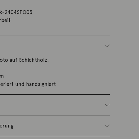
k-2404SPO05
rbeit
oto auf Schichtholz,
cm
eriert und handsigniert
ferung