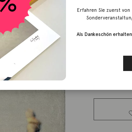
Erfahren Sie zuerst von
SPOXO
Sonderveranstaltun
Wasserdich
Als Dankeschön erhalten
230,00
€
Lieferzeit: ca. 2-3 We
1 vorrätig
Wasserdichtes
Alibi Menge