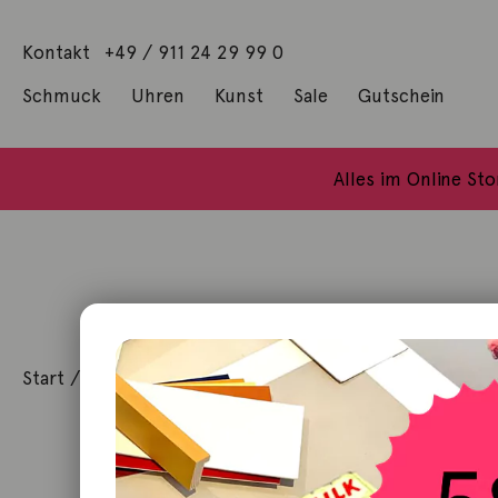
Kontakt
+49 / 911 24 29 99 0
Schmuck
Uhren
Kunst
Sale
Gutschein
Anhänger mit Diamanten
Geschenke / Artshop
Alle Küns
Baumgärtel, Thoma
Gill, James Francis
Alles im Online St
Start
/
Kunst
/
Fotoarbeit
/ Wasserdichtes Alibi