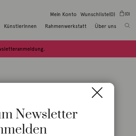
Mein Konto
Wunschliste
(0)
0
KünstlerInnen
Rahmenwerkstatt
Über uns
ewsletteranmeldung.
zum Newsletter
nmelden