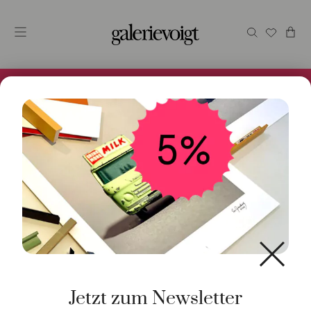
Alles im Online Store gibt es bei uns und ist sofort
Versandfertig! 5% Bei Newsletteranmeldung.
Start
/
Kunst
/
Originalgrafik
/ Continent
Jetzt zum Newsletter