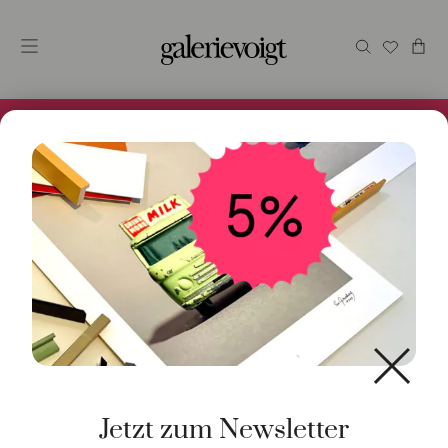
Alles im Online Store gibt es bei uns und ist sofort
Versandfertig! 5% Bei Newsletteranmeldung.
Start
/
Schmuck
/
Ring
/ Ring Versa Brillant Stahl
Jetzt zum Newsletter