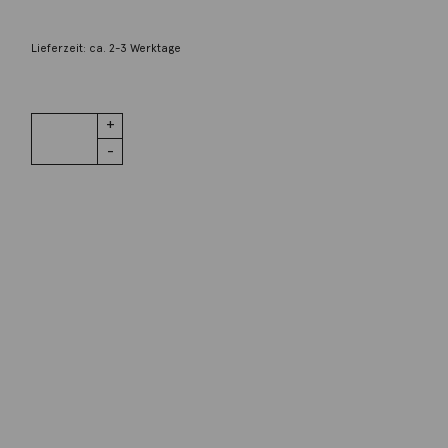
360,00
€
Lieferzeit: ca. 2-3 Werktage
1 vorrätig
Ring Versa
IN DEN WARENKORB
Brillant
Stahl Menge
Wunschliste
Zur Wunschliste hinzufügen
Wie funktioniert die Wunschliste?
Artikelnummer:
C231stahl
Kategorie:
Ring
Beschreibung