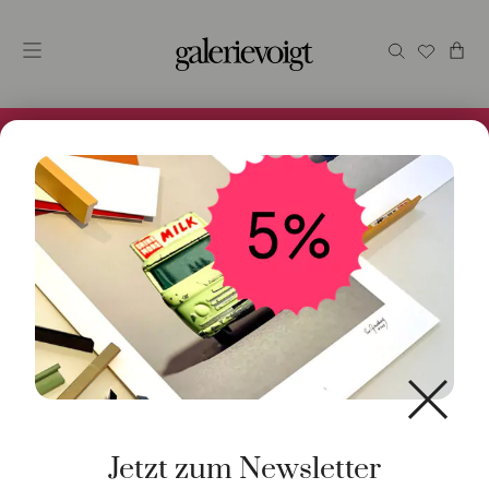
Alles im Online Store gibt es bei uns und ist sofort
Versandfertig! 5% Bei Newsletteranmeldung.
Start
/
Schmuck
/
Ring
/ Ring braune Brillanten 18K
Roségold
Jetzt zum Newsletter