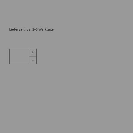
Ring braune Brillanten 18K Roségold
675,00
€
Lieferzeit: ca. 2-3 Werktage
1 vorrätig
Ring braune
IN DEN WARENKORB
Brillanten
18K Roségold
Menge
Wunschliste
Zur Wunschliste hinzufügen
Wie funktioniert die Wunschliste?
Artikelnummer:
FA2651R002N
Kategorie:
Ring