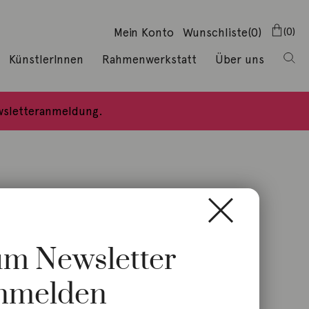
Mein Konto
Wunschliste
(0)
0
KünstlerInnen
Rahmenwerkstatt
Über uns
ewsletteranmeldung.
zum Newsletter
nmelden