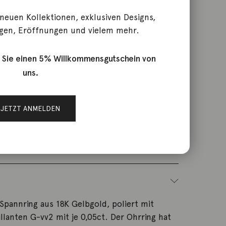
 neuen Kollektionen, exklusiven Designs,
tecker Spannring 18K
gen, Eröffnungen und vielem mehr.
 Sie einen 5% Willkommensgutschein von
uns.
JETZT ANMELDEN
N354924gg8
chmuck
Spannring aus 18K Gelbgold, poliert mit
llanten G-vv2 mit je 0,05ct. Der Ohrring hat