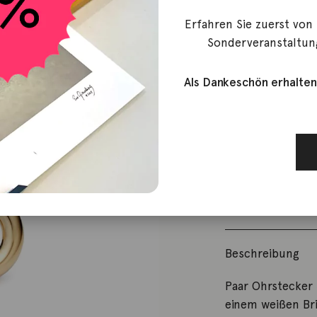
Niessing
Erfahren Sie zuerst von
Paar Ohrs
Sonderveranstaltun
Gelbgold
Als Dankeschön erhalten
1.600,00
€
Nicht vorrätig
Artikelnummer:
Kategorie:
Ohrs
Beschreibung
Paar Ohrstecker 
einem weißen Bri