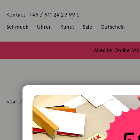
Kontakt
+49 / 911 24 29 99 0
Schmuck
Uhren
Kunst
Sale
Gutschein
Anhänger mit Diamanten
Geschenke / Artshop
Alle Küns
Baumgärtel, Thoma
Gill, James Francis
Alles im Online St
Start
/
Schmuck
/
Ohrschmuck
/ Paar Ohrstecker Span