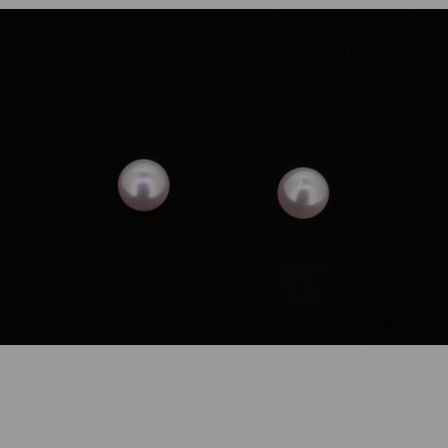
GalerieVoigt
Paar Ohrstecker Akoya Perle 7mm 18K
Weißgold
440,00
€
Nicht vorrätig
Artikelnummer:
00007-7111-129
Kategorie:
Ohrschmuck