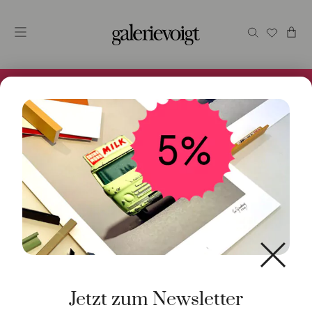
Alles im Online Store gibt es bei uns und ist sofort
Versandfertig! 5% Bei Newsletteranmeldung.
Start
/
Schmuck
/
Ohrschmuck
/ Paar Ohrstecker Akoya
Perle 7mm 18K Weißgold
Jetzt zum Newsletter