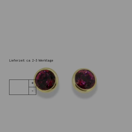
Georg Spreng
Ohrstecker Blub 8mm Rhodolith Gelbgold
5.440,00
€
Lieferzeit: ca. 2-3 Werktage
1 vorrätig
Ohrstecker
IN DEN WARENKORB
Blub 8mm
Rhodolith
Gelbgold
Menge
Wunschliste
Zur Wunschliste hinzufügen
Wie funktioniert die Wunschliste?