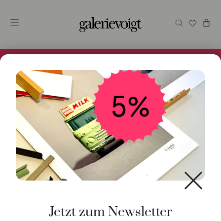
Alles im Online Store gibt es bei uns und ist sofort
Versandfertig! 5% Bei Newsletteranmeldung.
Start
/
Schmuck
/
Ohrschmuck
/ Ohrstecker Blub 8mm
Rhodolith Gelbgold
Jetzt zum Newsletter