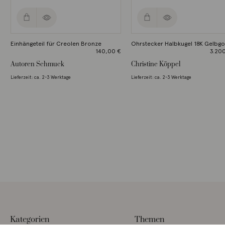
Einhängeteil für Creolen Bronze
Ohrstecker Halbkugel 18K Gelbgo
140,00
€
3.20
Autoren Schmuck
Christine Köppel
Lieferzeit: ca. 2-3 Werktage
Lieferzeit: ca. 2-3 Werktage
Kategorien
Themen