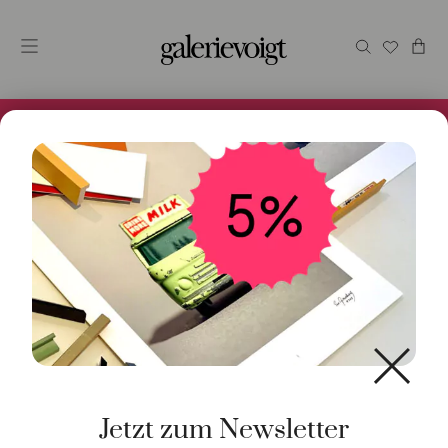
Alles im Online Store gibt es bei uns und ist sofort
Versandfertig! 5% Bei Newsletteranmeldung.
Start
/
Schmuck
/
Ohrschmuck
/ Ohrschmuck Einhänger
Londonblue Topas Weißgold
Jetzt zum Newsletter