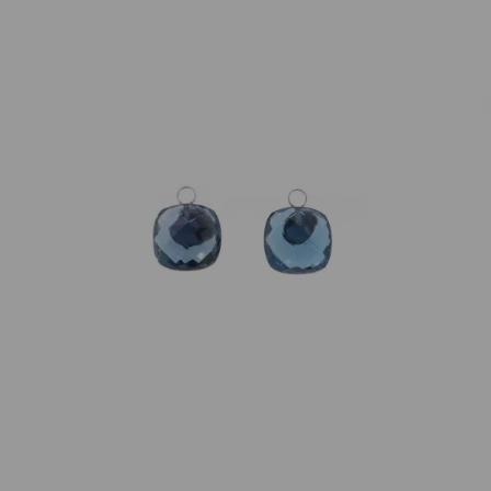
Varivello
Ohrschmuck Einhänger Londonblue
Topas Weißgold
1.050,00
€
Nicht vorrätig
Artikelnummer:
tolobl13wg
Kategorie:
Ohrschmuck