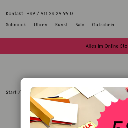
Kontakt
+49 / 911 24 29 99 0
Schmuck
Uhren
Kunst
Sale
Gutschein
Anhänger mit Diamanten
Geschenke / Artshop
Alle Küns
Baumgärtel, Thoma
Gill, James Francis
Alles im Online St
Start
/
Kunst
/
Malerei / Unikat
/ Madonna