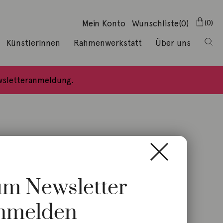
Mein Konto
Wunschliste
(0)
0
KünstlerInnen
Rahmenwerkstatt
Über uns
ewsletteranmeldung.
zum Newsletter
nmelden