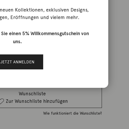
 neuen Kollektionen, exklusiven Designs,
gen, Eröffnungen und vielem mehr.
 Sie einen 5% Willkommensgutschein von
uns.
rktage
JETZT ANMELDEN
IN DEN WARENKORB
Wunschliste
Zur Wunschliste hinzufügen
Wie funktioniert die Wunschliste?