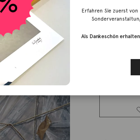
Filippini, Claudio
Erfahren Sie zuerst von
Madonna
Sonderveranstaltun
Als Dankeschön erhalten
4.400,00
€
Lieferzeit: ca. 2-3 We
1 vorrätig
Madonna
Menge