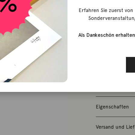
995,00
€
Erfahren Sie zuerst von
Nicht vorrätig
Sonderveranstaltun
Artikelnummer:
Als Dankeschön erhalten
Kategorie:
Hals
Beschreibung
Kette 18K Gelbg
Der Diamant hat
Eigenschaften
Versand und Lie