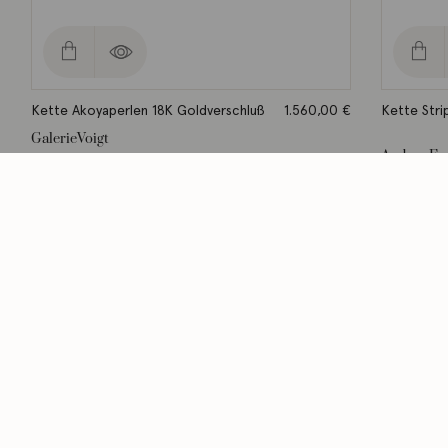
Kette Akoyaperlen 18K Goldverschluß
1.560,00
€
Kette Stri
GalerieVoigt
Andrea F
Lieferzeit: ca. 2-3 Werktage
Lieferzeit: ca
Kategorien
Themen
Schmuck
Ihre Eheringe
Uhren
Verlobungsringe