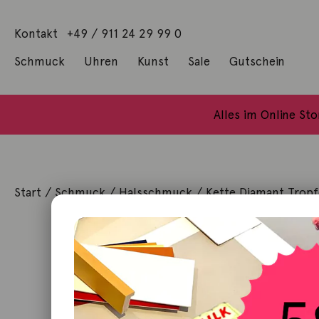
Kontakt
+49 / 911 24 29 99 0
Schmuck
Uhren
Kunst
Sale
Gutschein
Anhänger mit Diamanten
Geschenke / Artshop
Alle Küns
Baumgärtel, Thoma
Gill, James Francis
Alles im Online St
Start
/
Schmuck
/
Halsschmuck
/ Kette Diamant Tropf