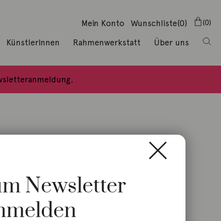
Mein Konto
Wunschliste
(0)
0
KünstlerInnen
Rahmenwerkstatt
Über uns
ewsletteranmeldung.
zum Newsletter
ant Tropfen 18K Gelbgold
nmelden