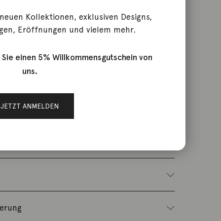
 neuen Kollektionen, exklusiven Designs,
gen, Eröffnungen und vielem mehr.
NG0033Dyg
 Sie einen 5% Willkommensgutschein von
schmuck
uns.
JETZT ANMELDEN
old mit Diamant Tropfen 0,16ct. Länge 46cm.
 eine Größe von 3,9x5mm incl. Fassung.
ferung