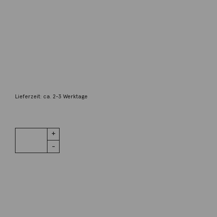
Lefteris Margaritis
Kette Auge Türkis 18K Gelbgold
1.100,00
€
Lieferzeit: ca. 2-3 Werktage
1 vorrätig
Kette Auge
IN DEN WARENKORB
Türkis 18K
Gelbgold
Menge
Wunschliste
Zur Wunschliste hinzufügen
Wie funktioniert die Wunschliste?