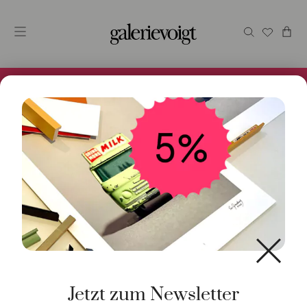
Alles im Online Store gibt es bei uns und ist sofort
Versandfertig! 5% Bei Newsletteranmeldung.
Start
/
Schmuck
/
Halsschmuck
/ Kette Auge Türkis 18K
Gelbgold
Jetzt zum Newsletter