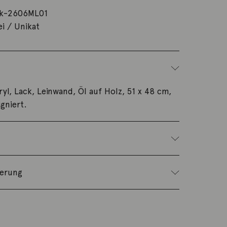
k-2606ML01
ei / Unikat
ryl, Lack, Leinwand, Öl auf Holz, 51 x 48 cm,
gniert.
ferung