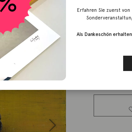
Erfahren Sie zuerst von
Lauterjung, Michael
Sonderveranstaltun
Im Angesi
Als Dankeschön erhalten
2.400,00
€
Lieferzeit: ca. 2-3 We
1 vorrätig
Im
Angesicht
der
Brombeere
Menge