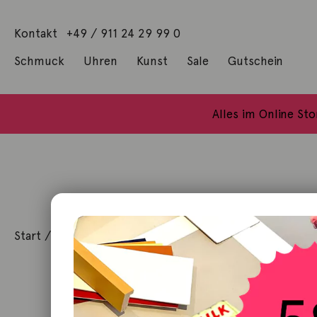
Kontakt
+49 / 911 24 29 99 0
Schmuck
Uhren
Kunst
Sale
Gutschein
Anhänger mit Diamanten
Geschenke / Artshop
Alle Küns
Baumgärtel, Thoma
Gill, James Francis
Alles im Online St
Start
/
Kunst
/
Malerei / Unikat
/ Im Angesicht der Br