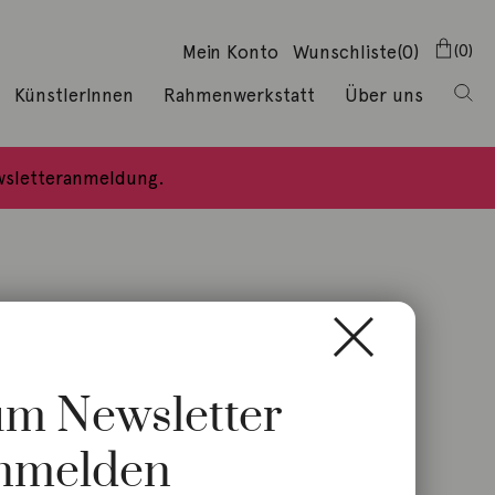
Mein Konto
Wunschliste
(0)
0
KünstlerInnen
Rahmenwerkstatt
Über uns
ewsletteranmeldung.
zum Newsletter
nmelden