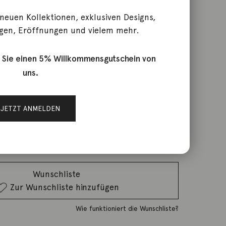
 neuen Kollektionen, exklusiven Designs,
gen, Eröffnungen und vielem mehr.
cht der Brombeere
 Sie einen 5% Willkommensgutschein von
uns.
rktage
JETZT ANMELDEN
IN DEN WARENKORB
Wunschliste
Zur Wunschliste hinzufügen
Wie funktioniert die Wunschliste?