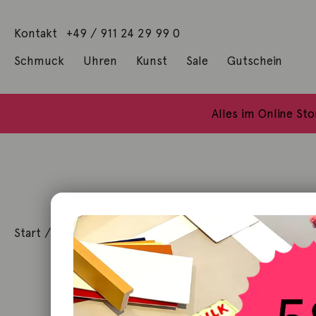
Kontakt
+49 / 911 24 29 99 0
Schmuck
Uhren
Kunst
Sale
Gutschein
Anhänger mit Diamanten
Geschenke / Artshop
Alle Küns
Baumgärtel, Thoma
Gill, James Francis
Alles im Online St
Start
/
Uhren
/
Handaufzug
/ 713 Club Campus Handa