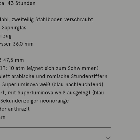
a. 43 Stunden
hl, zweiteilig Stahlboden verschraubt
 Saphirglas
fzug
sser 36,0 mm
ß 47,5 mm
T: 10 atm (eignet sich zum Schwimmen)
olett arabische und römische Stundenziffern
t Superluminova weiß (blau nachleuchtend)
rt, mit Superluminova weiß ausgelegt (blau
 Sekundenzeiger neonorange
er anthrazit
mm