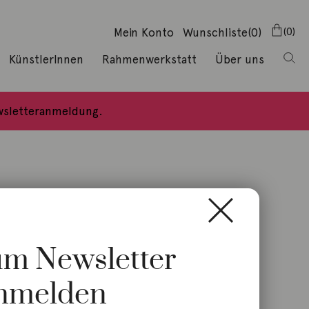
Mein Konto
Wunschliste
(0)
0
KünstlerInnen
Rahmenwerkstatt
Über uns
ewsletteranmeldung.
zum Newsletter
nmelden