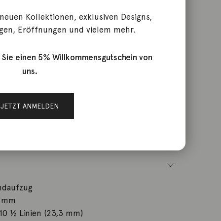
 neuen Kollektionen, exklusiven Designs,
gen, Eröffnungen und vielem mehr.
Campus Handaufzug 36 mm
 Sie einen 5% Willkommensgutschein von
uns.
JETZT ANMELDEN
U-713
aufzug
ndaufzug
6 mm
0 ½ Linien (23,3 mm)