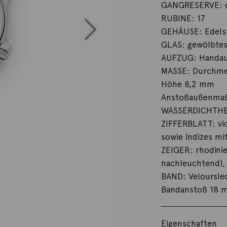
GANGRESERVE: c
RUBINE: 17
GEHÄUSE: Edelsta
GLAS: gewölbtes
AUFZUG: Handau
MASSE: Durchme
Höhe 8,2 mm
Anstoßaußenma
WASSERDICHTHEI
ZIFFERBLATT: vi
sowie Indizes mi
ZEIGER: rhodinie
nachleuchtend),
BAND: Veloursled
Bandanstoß 18 
Eigenschaften