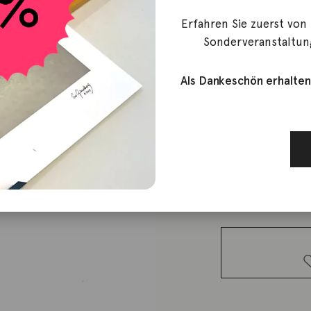
Erfahren Sie zuerst von
Niessing
Sonderveranstaltun
Halsschnu
Als Dankeschön erhalten
1.740,00
€
Lieferzeit: ca. 2-3 We
1 vorrätig
Halsschnur
42cm 18K
Rotgold
Menge