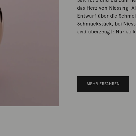
Seit 1873 und bis zum he
das Herz von Niessing. 
Entwurf über die Schmelz
Schmuckstück, bei Niess
sind überzeugt: Nur so 
MEHR ERFAHREN