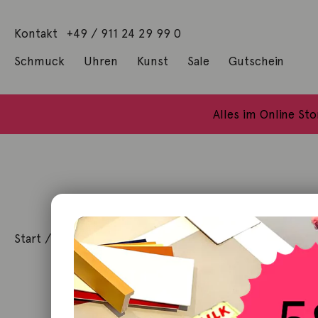
Kontakt
+49 / 911 24 29 99 0
Schmuck
Uhren
Kunst
Sale
Gutschein
Anhänger mit Diamanten
Geschenke / Artshop
Alle Küns
Baumgärtel, Thoma
Gill, James Francis
Alles im Online St
Start
/
Schmuck
/
Halsschmuck
/ Halsschnur 42cm 18