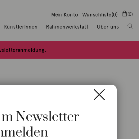
Mein Konto
Wunschliste
(0)
0
KünstlerInnen
Rahmenwerkstatt
Über uns
ewsletteranmeldung.
zum Newsletter
nmelden