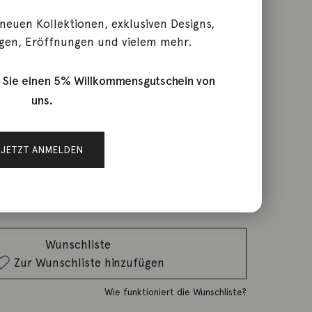
 neuen Kollektionen, exklusiven Designs,
gen, Eröffnungen und vielem mehr.
r 42cm 18K Rotgold
 Sie einen 5% Willkommensgutschein von
uns.
rktage
JETZT ANMELDEN
IN DEN WARENKORB
Wunschliste
Zur Wunschliste hinzufügen
Wie funktioniert die Wunschliste?