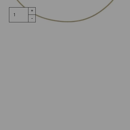
Halsschnur
IN DEN WARENKORB
73cm 18K
Gelbgold
Menge
Wunschliste
Zur Wunschliste hinzufügen
Wie funktioniert die Wunschliste?
Artikelnummer:
N163110-VS73
Kategorie:
Halsschmuck
Beschreibung
Halsschnur aus 18K Gelbgold mit Niessing
Patentverschluss. Der Halsreif ist 1mm stark und
73cm lang.