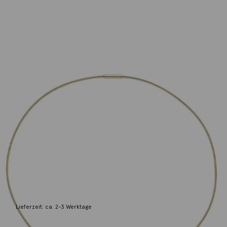
Niessing
Halsschnur 73cm 18K Gelbgold
1.960,00
€
Lieferzeit: ca. 2-3 Werktage
2 vorrätig