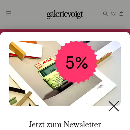
Alles im Online Store gibt es bei uns und ist sofort
Versandfertig! 5% Bei Newsletteranmeldung.
Start
/
Schmuck
/
Halsschmuck
/ Halsschnur 73cm 18K
Gelbgold
Jetzt zum Newsletter