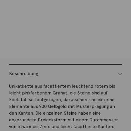
Menge
Wunschliste
Zur Wunschliste hinzufügen
Wie funktioniert die Wunschliste?
Artikelnummer:
105raym08-1
Kategorie:
Halsschmuck
Beschreibung
Unikatkette aus facettiertem leuchtend rotem bis
leicht pinkfarbenem Granat, die Steine sind auf
Edelstahlseil aufgezogen, dazwischen sind einzelne
Elemente aus 900 Gelbgold mit Musterprägung an
den Kanten. Die einzelnen Steine haben eine
abgerundete Dreiecksform mit einem Durchmesser
von etwa 6 bis 7mm und leicht facettierte Kanten.