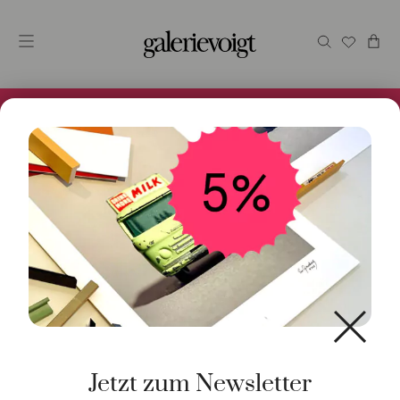
Alles im Online Store gibt es bei uns und ist sofort
Versandfertig! 5% Bei Newsletteranmeldung.
Start
/
Schmuck
/
Halsschmuck
/ Halsschmuck
Gelbgold 900 und Granat
Jetzt zum Newsletter