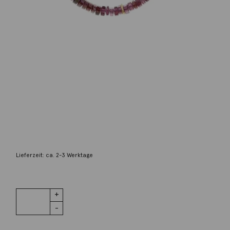
Autoren Schmuck
Halsschmuck Gelbgold 900 und Granat
2.800,00
€
Lieferzeit: ca. 2-3 Werktage
1 vorrätig
Halsschmuck
IN DEN WARENKORB
Gelbgold
900 und
Granat