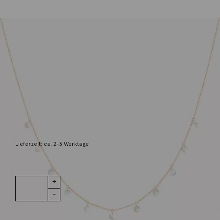
La Brune et La Blonde
Halskette Polka 18K Roségold Perlmutt
920,00
€
Lieferzeit: ca. 2-3 Werktage
1 vorrätig
Halskette
IN DEN WARENKORB
Polka 18K
Roségold
Perlmutt