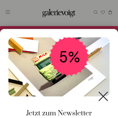
Alles im Online Store gibt es bei uns und ist sofort
Versandfertig! 5% Bei Newsletteranmeldung.
Start
/
Schmuck
/
Halsschmuck
/ Halskette Polka 18K
Roségold Perlmutt
Jetzt zum Newsletter