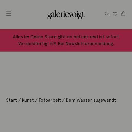
Alles im Online Store gibt es bei uns und ist sofort
Versandfertig! 5% Bei Newsletteranmeldung.
Start
/
Kunst
/
Fotoarbeit
/ Dem Wasser zugewandt