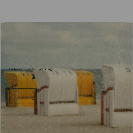
SPOXO
Dem Wasser zugewandt
300,00
€
Lieferzeit: ca. 2-3 Werktage
1 vorrätig
Dem Wasser
IN DEN WARENKORB
zugewandt
Menge
Wunschliste
Zur Wunschliste hinzufügen