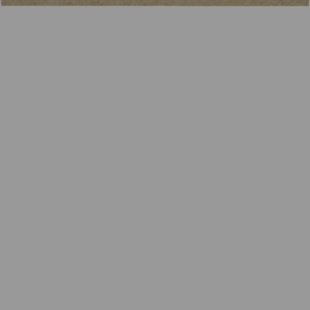
Wie funktioniert die Wunschliste?
Artikelnummer:
k-2404SPO06
Kategorie:
Fotoarbeit
Beschreibung
Überarbeitetes Foto auf Schichtholz,
Auflage 3/24,
Format 23 x 20 cm
rückseitig nummeriert und handsigniert
Eigenschaften
Versand und Lieferung