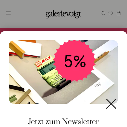
Alles im Online Store gibt es bei uns und ist sofort
Versandfertig! 5% Bei Newsletteranmeldung.
Start
/
Schmuck
/
Armschmuck
/ Armspange Fantina 18K
Roségold
Jetzt zum Newsletter