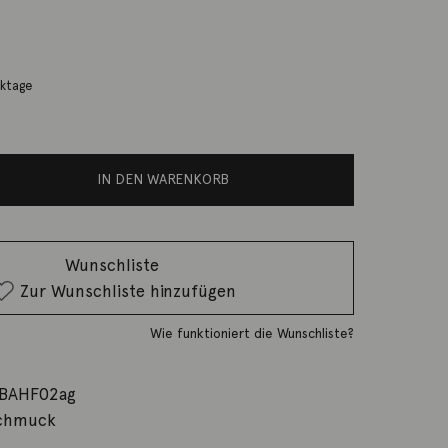
reis war: 389,00 €
rktage
st: 298,00 €.
IN DEN WARENKORB
Wunschliste
Zur Wunschliste hinzufügen
Wie funktioniert die Wunschliste?
BAHF02ag
chmuck