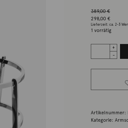
389,00
€
Ursprünglicher P
298,00
€
Lieferzeit: ca. 2-3 We
Aktueller Preis i
1 vorrätig
Armreif
Hidden
Faces Stahl
Menge
Artikelnummer:
Kategorie:
Arms