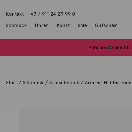
Kontakt
+49 / 911 24 29 99 0
Schmuck
Uhren
Kunst
Sale
Gutschein
Anhänger mit Diamanten
Geschenke / Artshop
Alle Küns
Baumgärtel, Thoma
Gill, James Francis
Alles im Online St
Start
/
Schmuck
/
Armschmuck
/ Armreif Hidden Face