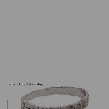
Noen
Armreif 925 Silber rhodiniert small
689,00
€
Lieferzeit: ca. 2-3 Werktage
1 vorrätig
Armreif 925
IN DEN WARENKORB
Silber