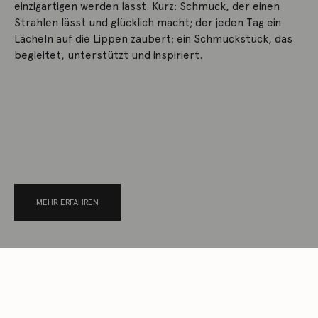
einzigartigen werden lässt. Kurz: Schmuck, der einen
Strahlen lässt und glücklich macht; der jeden Tag ein
Lächeln auf die Lippen zaubert; ein Schmuckstück, das
begleitet, unterstützt und inspiriert.
MEHR ERFAHREN