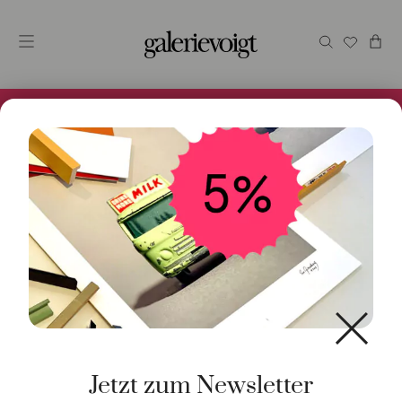
Alles im Online Store gibt es bei uns und ist sofort
Versandfertig! 5% Bei Newsletteranmeldung.
Start
/
Schmuck
/
Armschmuck
/ Armreif 925 Silber
rhodiniert small
Jetzt zum Newsletter