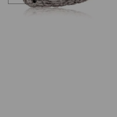
rhodiniert
small Menge
Wunschliste
Zur Wunschliste hinzufügen
Wie funktioniert die Wunschliste?
Artikelnummer:
97139
Kategorie:
Armschmuck
Beschreibung
Armreif aus der Serie "BLACK FOREST" in
Sterlingsilber 925 rhodiniert. Größe S 16 cm
Innenumfang mit einem Kastenschloss zu
verschließen.
Dieser Armreif hat eine strukturierte und glänzende