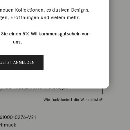
rt
 neuen Kollektionen, exklusiven Designs,
gen, Eröffnungen und vielem mehr.
rktage
 Sie einen 5% Willkommensgutschein von
uns.
IN DEN WARENKORB
JETZT ANMELDEN
Wunschliste
Zur Wunschliste hinzufügen
Wie funktioniert die Wunschliste?
6100010276-V21
chmuck