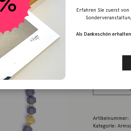
goldplattie
Erfahren Sie zuerst von
Sonderveranstaltun
298,00
€
Lieferzeit: ca. 2-3 We
1 vorrätig
Als Dankeschön erhalten
Armband
Henna
Hämatin
925 Silber
goldplattiert
Menge
Artikelnummer:
Kategorie:
Arms