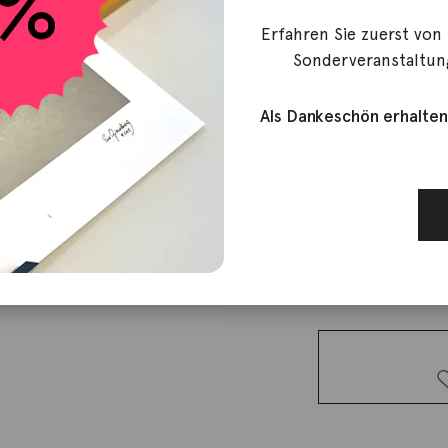
Erfahren Sie zuerst von
Dodo
Sonderveranstaltun
Anhänger K
Als Dankeschön erhalten
320,00
€
Lieferzeit: ca. 2-3 We
1 vorrätig
Anhänger
Koala 9K
Roségold
Tsavorit
Menge