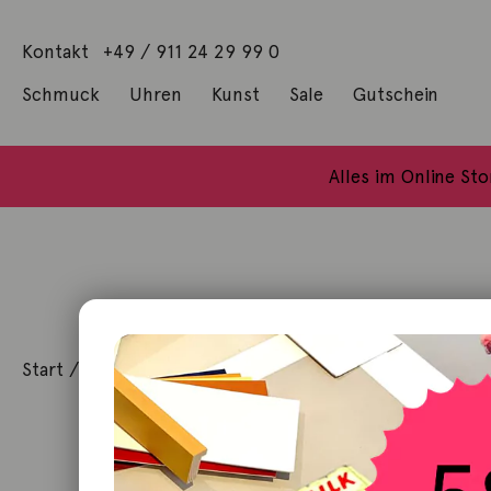
Kontakt
+49 / 911 24 29 99 0
Schmuck
Uhren
Kunst
Sale
Gutschein
Anhänger mit Diamanten
Geschenke / Artshop
Alle Küns
Baumgärtel, Thoma
Gill, James Francis
Alles im Online St
Start
/
Schmuck
/
Anhänger
/ Anhänger Koala 9K Roség