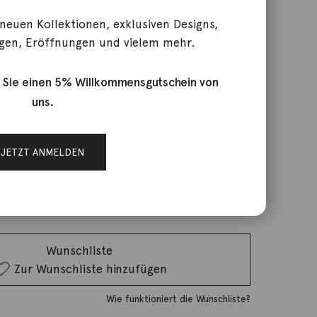
 neuen Kollektionen, exklusiven Designs,
gen, Eröffnungen und vielem mehr.
oala 9K Roségold Tsavorit
 Sie einen 5% Willkommensgutschein von
uns.
rktage
JETZT ANMELDEN
IN DEN WARENKORB
Wunschliste
Zur Wunschliste hinzufügen
Wie funktioniert die Wunschliste?