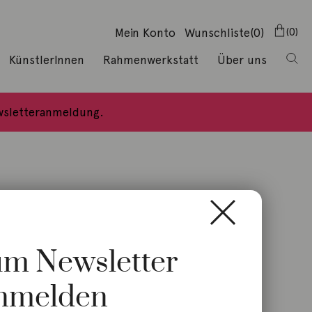
Mein Konto
Wunschliste
(0)
0
KünstlerInnen
Rahmenwerkstatt
Über uns
ewsletteranmeldung.
zum Newsletter
nmelden