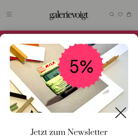
Alles im Online Store gibt es bei uns und ist sofort
Versandfertig! 5% Bei Newsletteranmeldung.
Start
/
Schmuck
/
Anhänger
/ Anhänger Buddha Koralle
900 Gelbgold
Jetzt zum Newsletter