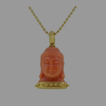
Unbekannter Designer
Anhänger Buddha Koralle 900 Gelbgold