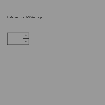
2.480,00
€
Lieferzeit: ca. 2-3 Werktage
1 vorrätig
Anhänger
IN DEN WARENKORB
Buddha
Koralle 900
Gelbgold
Menge
Wunschliste
Zur Wunschliste hinzufügen
Wie funktioniert die Wunschliste?
Artikelnummer:
226dare04-4
Kategorie:
Anhänger