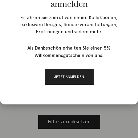
anmelden
Erfahren Sie zuerst von neuen Kollektionen,
exklusiven Designs, Sonderveranstaltungen,
Eröffnungen und vielem mehr.
Start
/ Produkt Breite / 6
Als Dankeschön erhalten Sie einen 5%
Willkommensgutschein von uns.
6
JETZT ANMELDEN
Leider gibt es keine Produkte, die Ihrer Auswahl entsprechen.
Filter zurücksetzen