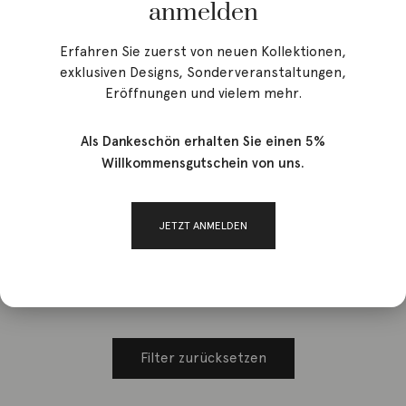
anmelden
Erfahren Sie zuerst von neuen Kollektionen,
exklusiven Designs, Sonderveranstaltungen,
Eröffnungen und vielem mehr.
Start
/ Produkt Breite / 2,9
Als Dankeschön erhalten Sie einen 5%
Willkommensgutschein von uns.
2,9
JETZT ANMELDEN
Leider gibt es keine Produkte, die Ihrer Auswahl entsprechen.
Filter zurücksetzen