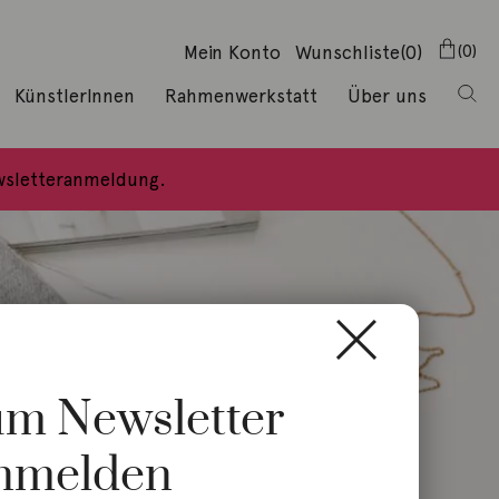
Mein Konto
Wunschliste
(0)
0
KünstlerInnen
Rahmenwerkstatt
Über uns
ewsletteranmeldung.
zum Newsletter
nmelden