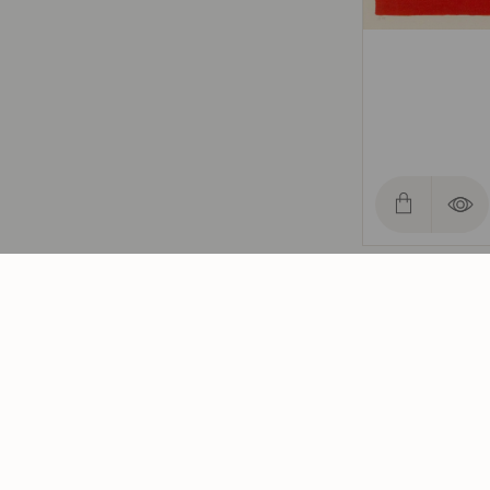
o. T.
Nienstedt, Sigrid