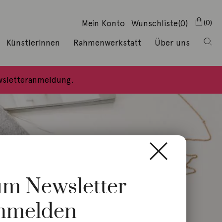
Mein Konto
Wunschliste
(0)
0
KünstlerInnen
Rahmenwerkstatt
Über uns
ewsletteranmeldung.
zum Newsletter
nmelden