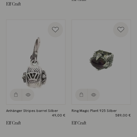
Preis
Aktueller
Elf Craft
war:
Preis
75,00 €
ist:
59,00 €.
Anhänger Stripes barrel Silber
Ring Magic Plant 925 Silber
49,00
€
589,00
€
Elf Craft
Elf Craft