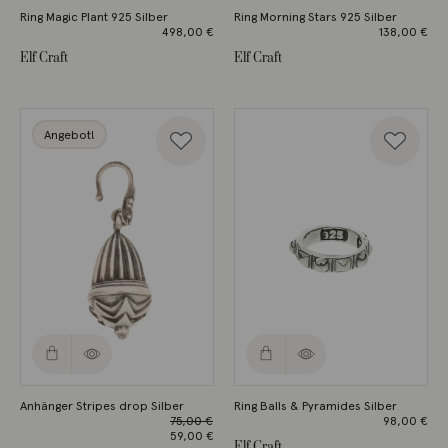
Ring Magic Plant 925 Silber
Ring Morning Stars 925 Silber
498,00
€
138,00
€
Elf Craft
Elf Craft
Angebot!
Anhänger Stripes drop Silber
Ring Balls & Pyramides Silber
75,00
€
98,00
€
Ursprünglicher
59,00
€
Elf Craft