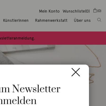
Mein Konto
Wunschliste
(0)
0
KünstlerInnen
Rahmenwerkstatt
Über uns
ewsletteranmeldung.
zum Newsletter
nmelden