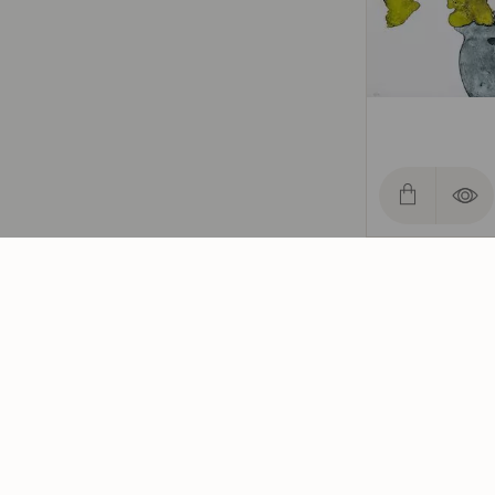
Geranium
Bjerger, Anna