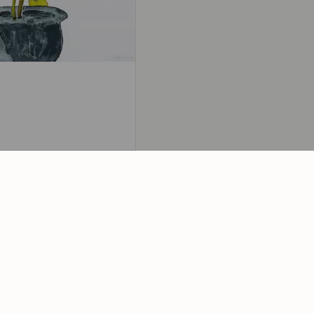
780,00
€