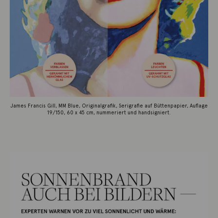
James Francis Gill, MM Blue, Originalgrafik, Serigrafie auf Büttenpapier, Auflage
19/150, 60 x 45 cm, nummeriert und handsigniert.