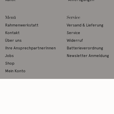
Menü
Service
Rahmenwerkstatt
Versand & Lieferung
Kontakt
Service
Über uns
Widerruf
Ihre AnsprechpartnerInnen
Batterieverordnung
Jobs
Newsletter Anmeldung
Shop
Mein Konto
Rechtliches
Impressum
Datenschutzerklärung
AGB