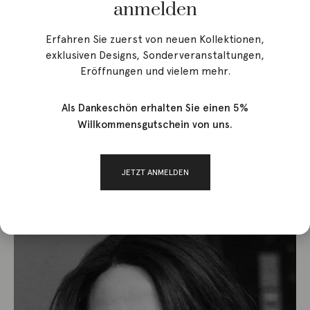
anmelden
Erfahren Sie zuerst von neuen Kollektionen,
exklusiven Designs, Sonderveranstaltungen,
Eröffnungen und vielem mehr.
Im Jahr 1997 gründet Corinna Heller ihre Marke für
feinen Schmuck Corinna Heller Jewels. Heute umfasst
Als Dankeschön erhalten Sie einen 5%
ihr Repertoire etwa 300 Schmuckstücke, die sich auf 20
Willkommensgutschein von uns.
einzelne Linien aufteilen. Ihr Schmuck zeichnet sich
durch eine klare, doch weiche Linien aus, oft ergänzt
durch traditionelle Symbole, wie dem Herz oder Kreuz.
JETZT ANMELDEN