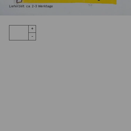
290,00
€
Lieferzeit: ca. 2-3 Werktage
1 vorrätig
zwei Fische
IN DEN WARENKORB
Menge
Wunschliste
Zur Wunschliste hinzufügen
Wie funktioniert die Wunschliste?
Artikelnummer:
k-2203Till2
Kategorie:
Originalgrafik
Beschreibung