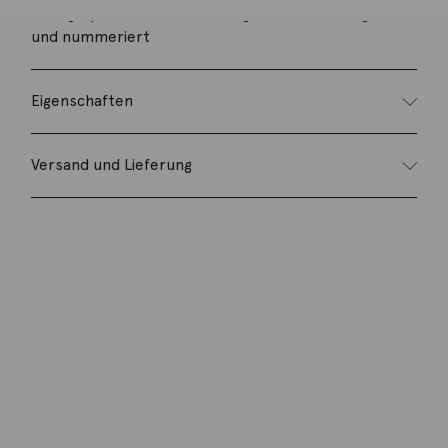
Lithographie, 47 x 61 cm, Auflage 15/130, handsigniert
und nummeriert
Eigenschaften
Versand und Lieferung