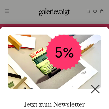
Alles im Online Store gibt es bei uns und ist sofort
Versandfertig! 5% Bei Newsletteranmeldung.
Start
/
Kunst
/
Originalgrafik
/ zwei Fische
Jetzt zum Newsletter