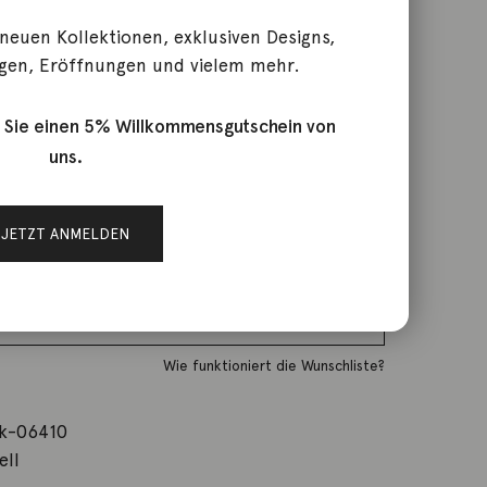
 neuen Kollektionen, exklusiven Designs,
gen, Eröffnungen und vielem mehr.
reis war: 560,00 €
rktage
st: 300,00 €.
 Sie einen 5% Willkommensgutschein von
uns.
IN DEN WARENKORB
JETZT ANMELDEN
Wunschliste
Zur Wunschliste hinzufügen
Wie funktioniert die Wunschliste?
k-06410
ell