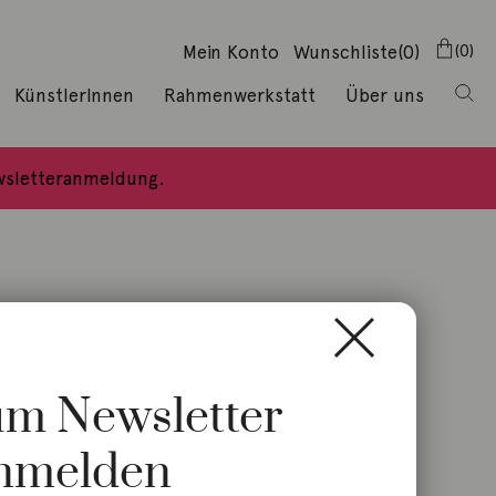
Mein Konto
Wunschliste
(0)
0
KünstlerInnen
Rahmenwerkstatt
Über uns
ewsletteranmeldung.
zum Newsletter
nmelden