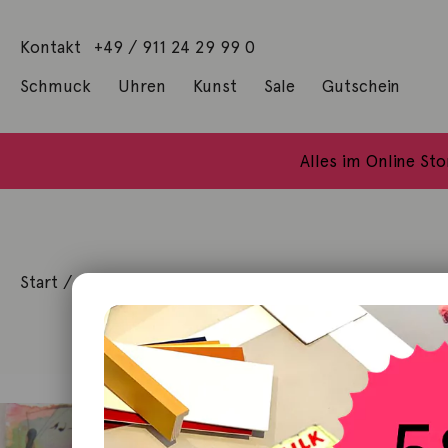
Kontakt
+49 / 911 24 29 99 0
Schmuck
Uhren
Kunst
Sale
Gutschein
Anhänger mit Diamanten
Geschenke / Artshop
Alle Küns
Baumgärtel, Thoma
Gill, James Francis
Alles im Online St
Start
/
Kunst
/
Aquarell
/ o.T.