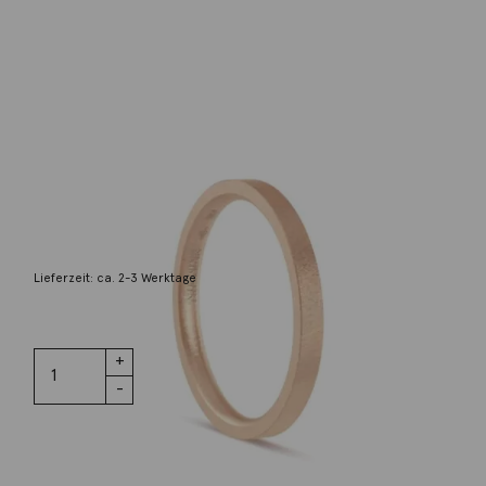
Niessing
Ring Rechteck 18K Rotgold
1.175,00
€
Lieferzeit: ca. 2-3 Werktage
2 vorrätig
Ring
IN DEN WARENKORB
Rechteck
18K Rotgold
Menge
Wunschliste