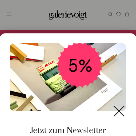
Alles im Online Store gibt es bei uns und ist sofort
Versandfertig! 5% Bei Newsletteranmeldung.
Start
/
Schmuck
/
Trauringe
/ Ring Rechteck 18K Rotgold
Jetzt zum Newsletter