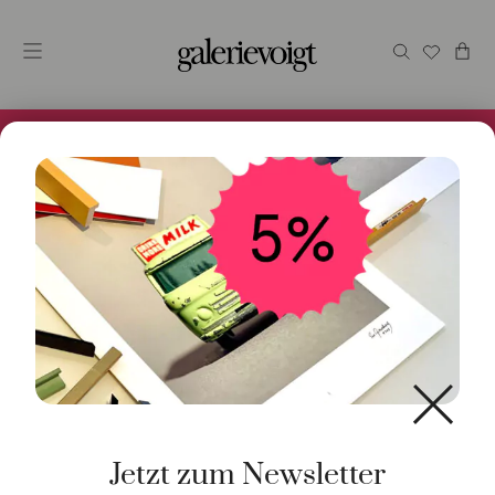
Alles im Online Store gibt es bei uns und ist sofort
Versandfertig! 5% Bei Newsletteranmeldung.
Start
/
Schmuck
/
Trauringe
/ Ring Oval 18K Grüngold
Jetzt zum Newsletter