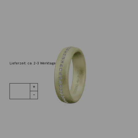
Niessing
Ring Oval 18K Grüngold
5.272,00
€
Lieferzeit: ca. 2-3 Werktage
1 vorrätig
Ring Oval 18K
IN DEN WARENKORB
Grüngold
Menge
Wunschliste
Zur Wunschliste hinzufügen
Wie funktioniert die Wunschliste?