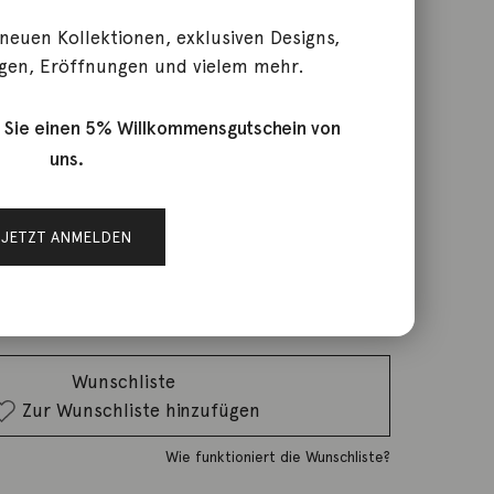
 neuen Kollektionen, exklusiven Designs,
gen, Eröffnungen und vielem mehr.
 40cm 9K Roségold
 Sie einen 5% Willkommensgutschein von
uns.
rktage
JETZT ANMELDEN
IN DEN WARENKORB
Wunschliste
Zur Wunschliste hinzufügen
Wie funktioniert die Wunschliste?