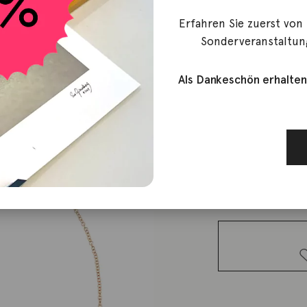
Erfahren Sie zuerst von
Dodo
Sonderveranstaltun
Halskette
Als Dankeschön erhalten
290,00
€
Lieferzeit: ca. 2-3 We
2 vorrätig
Halskette
40cm 9K
Roségold
Menge