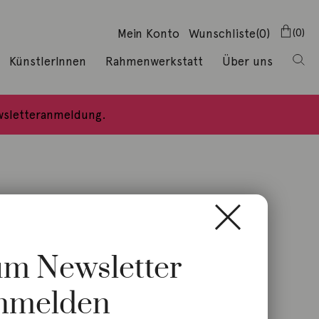
Mein Konto
Wunschliste
(0)
0
KünstlerInnen
Rahmenwerkstatt
Über uns
ewsletteranmeldung.
zum Newsletter
nmelden