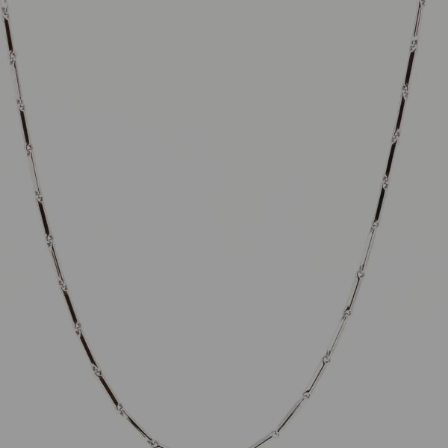
Clioro
Kette 18kt Weißgold 42cm