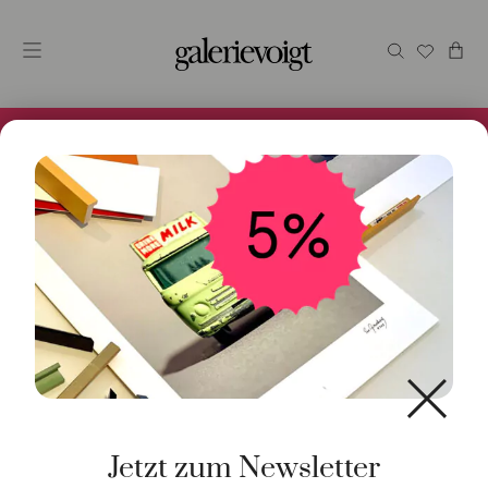
Alles im Online Store gibt es bei uns und ist sofort
Versandfertig! 5% Bei Newsletteranmeldung.
Start
/
Schmuck
/
Halsschmuck
/ Kette 18kt Weißgold
42cm
Jetzt zum Newsletter