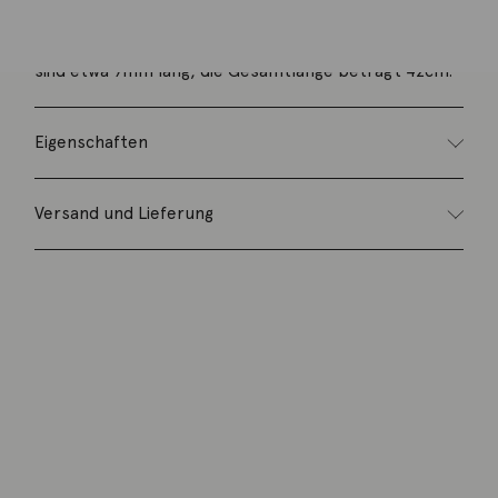
Kette aus 18kt Weißgold, poliert. Die einzelnen Glieder
sind etwa 9mm lang, die Gesamtlänge beträgt 42cm.
Eigenschaften
Versand und Lieferung