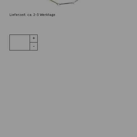
1.280,00
€
Lieferzeit: ca. 2-3 Werktage
1 vorrätig
Kette 18kt
IN DEN WARENKORB
Weißgold
42cm Menge
Wunschliste
Zur Wunschliste hinzufügen
Wie funktioniert die Wunschliste?
Artikelnummer:
61090.7422
Kategorie:
Halsschmuck
Beschreibung