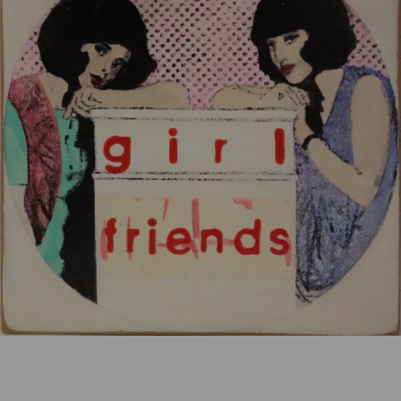
Kategorie:
Geschenke / Artshop
Beschreibung
Nitrofrottage auf Holzmultiple, 15 x 15 x 3 cm,
rückseitig handsigniert.
Eigenschaften
Versand und Lieferung