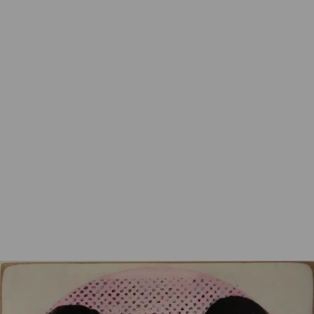
Elm, Kati
girl friends
86,00
€
Nicht vorrätig
Artikelnummer:
k-ELM124