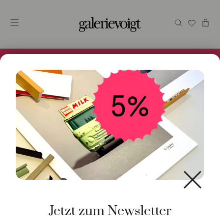
Alles im Online Store gibt es bei uns und ist sofort
Versandfertig! 5% Bei Newsletteranmeldung.
Start
/
Kunst
/
Geschenke / Artshop
/ girl friends
Jetzt zum Newsletter