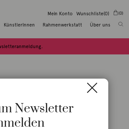
Mein Konto
Wunschliste
(0)
0
KünstlerInnen
Rahmenwerkstatt
Über uns
ewsletteranmeldung.
zum Newsletter
nmelden