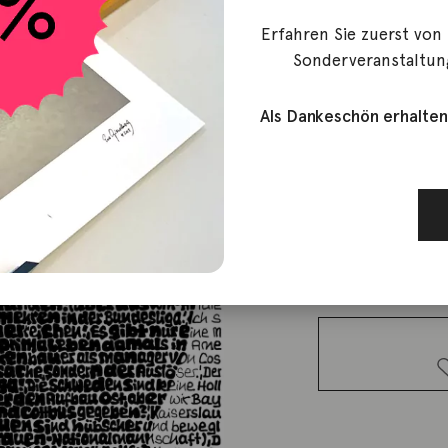
Erfahren Sie zuerst von
SAXA
Sonderveranstaltun
Franz Bec
Als Dankeschön erhalten
800,00
€
Lieferzeit: ca. 2-3 We
1 vorrätig
Franz
Beckenbauer
Menge