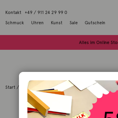
Kontakt
+49 / 911 24 29 99 0
Schmuck
Uhren
Kunst
Sale
Gutschein
Anhänger mit Diamanten
Geschenke / Artshop
Alle Küns
Baumgärtel, Thoma
Gill, James Francis
Alles im Online St
Start
/
Kunst
/
Originalgrafik
/ Franz Beckenbauer