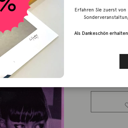
Erfahren Sie zuerst von
Döring, Jörg
Sonderveranstaltun
Coolest Gi
Als Dankeschön erhalten
790,00
€
Lieferzeit: ca. 2-3 We
1 vorrätig
Coolest
Girls Menge