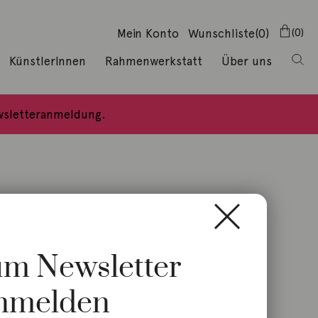
Mein Konto
Wunschliste
(0)
0
KünstlerInnen
Rahmenwerkstatt
Über uns
ewsletteranmeldung.
zum Newsletter
nmelden