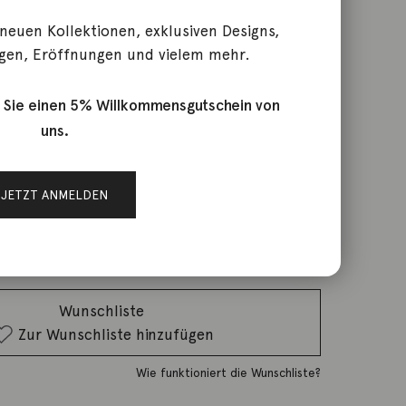
 neuen Kollektionen, exklusiven Designs,
gen, Eröffnungen und vielem mehr.
rls
 Sie einen 5% Willkommensgutschein von
uns.
rktage
JETZT ANMELDEN
IN DEN WARENKORB
Wunschliste
Zur Wunschliste hinzufügen
Wie funktioniert die Wunschliste?