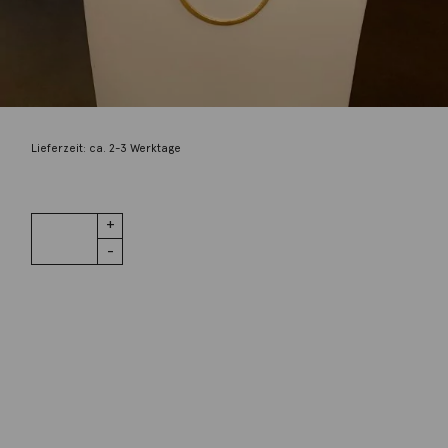
Maria Rzewuska
Collier Olivin 925 Silber vergoldet
210,00
€
Lieferzeit: ca. 2-3 Werktage
1 vorrätig
Collier Olivin
IN DEN WARENKORB
925 Silber
vergoldet
Menge
Wunschliste
Zur Wunschliste hinzufügen
Wie funktioniert die Wunschliste?
Artikelnummer:
KRN616